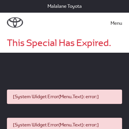
Malalane Toyota
Menu
This Special Has Expired.
[System Widget Error(Menu.Text): error:]
[System Widget Error(Menu.Text): error:]