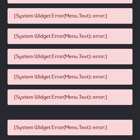
[System Widget Error(Menu.Text): error:]
[System Widget Error(Menu.Text): error:]
[System Widget Error(Menu.Text): error:]
[System Widget Error(Menu.Text): error:]
[System Widget Error(Menu.Text): error:]
[System Widget Error(Menu.Text): error:]