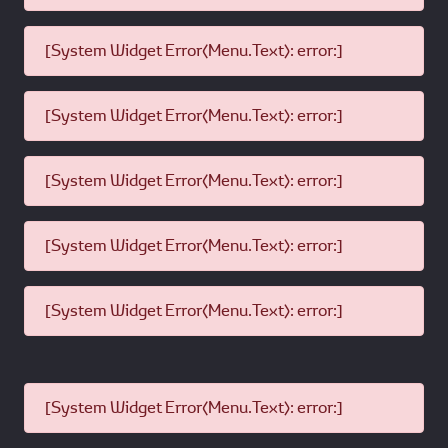
[System Widget Error(Menu.Text): error:]
[System Widget Error(Menu.Text): error:]
[System Widget Error(Menu.Text): error:]
[System Widget Error(Menu.Text): error:]
[System Widget Error(Menu.Text): error:]
[System Widget Error(Menu.Text): error:]