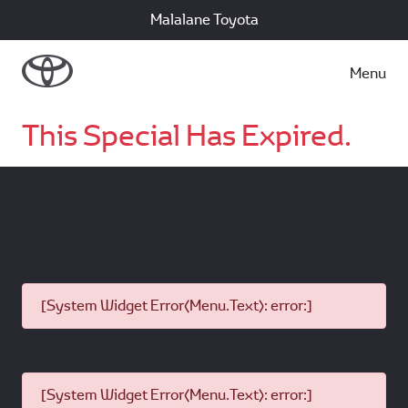
Malalane Toyota
Menu
This Special Has Expired.
[System Widget Error(Menu.Text): error:]
[System Widget Error(Menu.Text): error:]