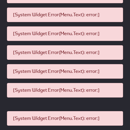
[System Widget Error(Menu.Text): error:]
[System Widget Error(Menu.Text): error:]
[System Widget Error(Menu.Text): error:]
[System Widget Error(Menu.Text): error:]
[System Widget Error(Menu.Text): error:]
[System Widget Error(Menu.Text): error:]