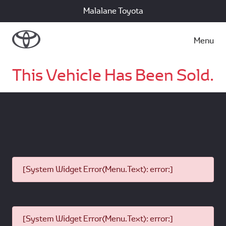
Malalane Toyota
Menu
This Vehicle Has Been Sold.
[System Widget Error(Menu.Text): error:]
[System Widget Error(Menu.Text): error:]