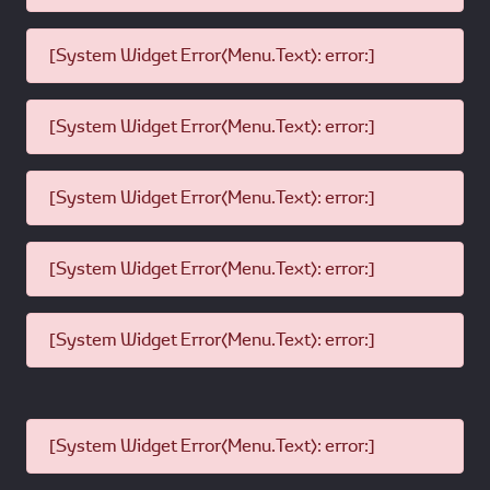
[System Widget Error(Menu.Text): error:]
[System Widget Error(Menu.Text): error:]
[System Widget Error(Menu.Text): error:]
[System Widget Error(Menu.Text): error:]
[System Widget Error(Menu.Text): error:]
[System Widget Error(Menu.Text): error:]