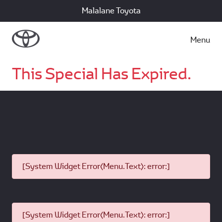
Malalane Toyota
Menu
This Special Has Expired.
[System Widget Error(Menu.Text): error:]
[System Widget Error(Menu.Text): error:]