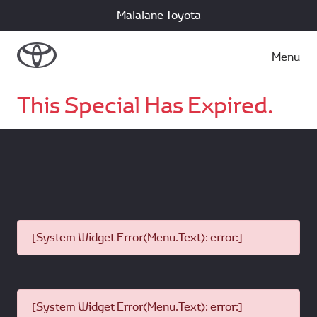
Malalane Toyota
Menu
This Special Has Expired.
[System Widget Error(Menu.Text): error:]
[System Widget Error(Menu.Text): error:]