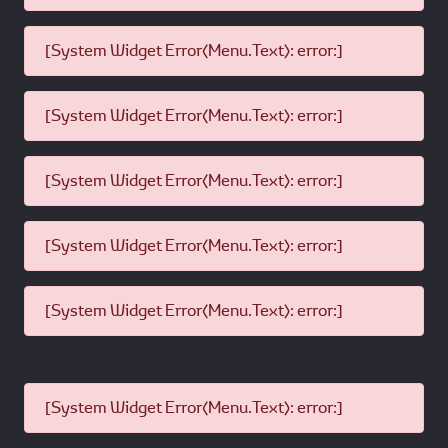
[System Widget Error(Menu.Text): error:]
[System Widget Error(Menu.Text): error:]
[System Widget Error(Menu.Text): error:]
[System Widget Error(Menu.Text): error:]
[System Widget Error(Menu.Text): error:]
[System Widget Error(Menu.Text): error:]